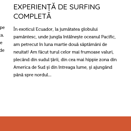
EXPERIENŢĂ DE SURFING
COMPLETĂ
 pe
În exoticul Ecuador, la jumătatea globului
ta.
pamântesc, unde jungla întâlneşte oceanul Pacific,
pe
am petrecut în luna martie două săptămâni de
 de
neuitat! Am făcut turul celor mai frumoase valuri,
plecând din sudul ţării, din cea mai hippie zona din
America de Sud şi din întreaga lume, şi ajungând
până spre nordul...