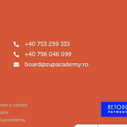
+40 753 259 333
+40 756 046 099
board@supacademy.ro
eni si conditii
zilor
lor Supacademy