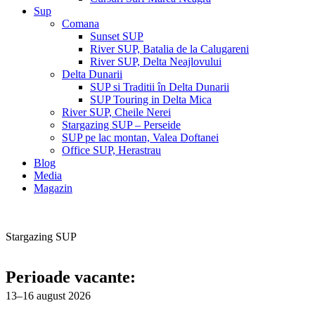
Sup
Comana
Sunset SUP
River SUP, Batalia de la Calugareni
River SUP, Delta Neajlovului
Delta Dunarii
SUP si Traditii în Delta Dunarii
SUP Touring in Delta Mica
River SUP, Cheile Nerei
Stargazing SUP – Perseide
SUP pe lac montan, Valea Doftanei
Office SUP, Herastrau
Blog
Media
Magazin
Stargazing SUP
Perseide
Perioade vacante:
13–16 august 2026