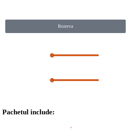
1900
Lei / 3 nopți
Rezerva
Detalii rezervare
Aventura
Relaxare
SUP
Alte activitati
Pachetul include:
3 nopți cazare cu demipensiune
▼