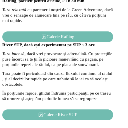
Rafting, potrivit pentru oricine, ~ 1h 30 min
Tura relaxată
cu partenerii noștri de la Green Adventure, dacă
vrei o senzație de alunecare lină pe râu, cu câteva porțiuni
mai rapide.
Galerie Rafting
River SUP, dacă ești experimentat pe SUP ~ 3 ore
Tura intensă
, dacă vrei provocare și adrenalină. Cu protecțiile
puse încerci să te ții în picioare manevrând cu pagaia, pe
porțiunile repezi ale râului, ca pe placa de snowboard.
Tura poate fi periculoasă din cauza fluxului continuu al râului
, și al deciziilor rapide pe care trebuie să le iei ca să ocolești
obstacolele.
În porțiunile rapide, ghidul îndrumă participanții pe ce traseu
să urmeze și așteptăm periodic lumea să se regrupeze.
Galerie River SUP