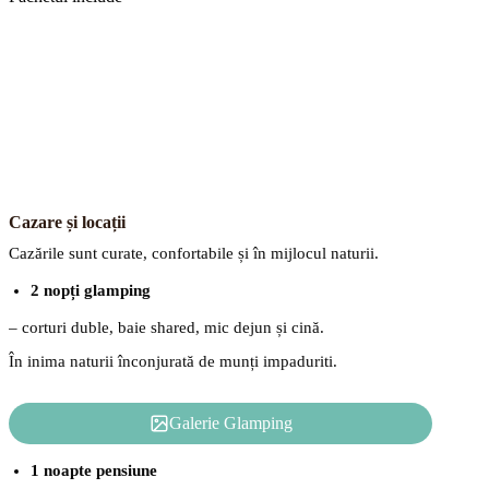
Cazare și locații
Cazările sunt curate, confortabile și în mijlocul naturii.
2 nopți glamping
– corturi duble, baie shared, mic dejun și cină.
În inima naturii înconjurată de munți impaduriti.
Galerie Glamping
1 noapte pensiune