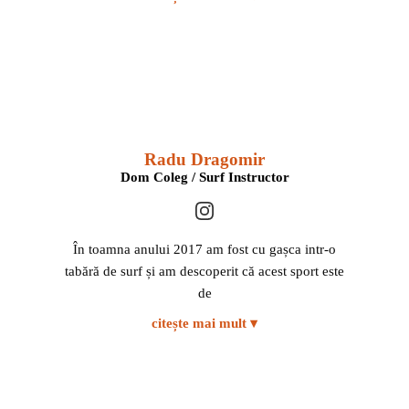
pentru întâlnirea la locație.
Radu Dragomir
Dom Coleg / Surf Instructor
În toamna anului 2017 am fost cu gașca intr-o
tabără de surf și am descoperit că acest sport este
de
citește mai mult ▾