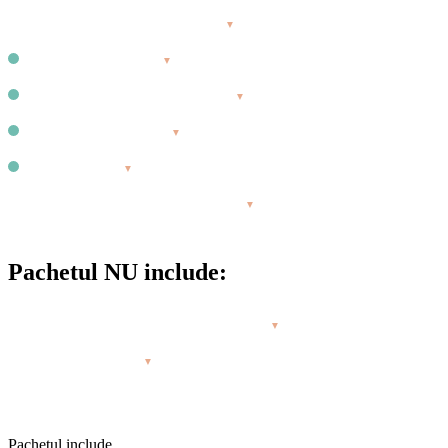
Cursuri de SUP și River SUP
▼
Echipament premium
▼
Tură SUP de noapte (Stargazing)
▼
Rafting sau River SUP
▼
Tură SUP de zi
▼
Ghid de SUP și însoțitor de grup
▼
Pachetul NU include:
Transportul până la locul de întâlnire
▼
Mesele de prânz
▼
Buget total aproximativ pentru excursie:
~2.500 Lei
Pachetul include