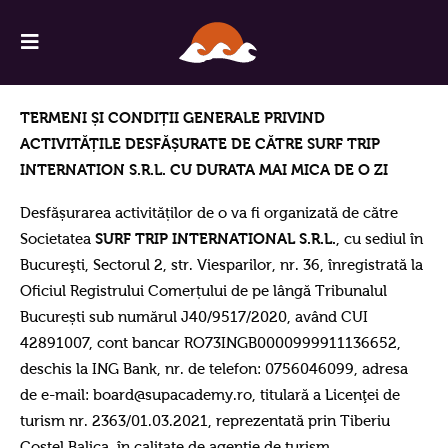
TERMENI ȘI CONDIȚII GENERALE PRIVIND
ACTIVITĂȚILE DESFĂȘURATE DE CĂTRE SURF TRIP
INTERNATION S.R.L. CU DURATA MAI MICA DE O ZI
Desfășurarea activităților de o va fi organizată de către
Societatea
SURF TRIP INTERNATIONAL S.R.L.
, cu sediul în
Bucureşti, Sectorul 2, str. Viesparilor, nr. 36, înregistrată la
Oficiul Registrului Comerțului de pe lângă Tribunalul
București sub numărul J40/9517/2020, având CUI
42891007, cont bancar RO73INGB0000999911136652,
deschis la ING Bank, nr. de telefon: 0756046099, adresa
de e-mail: board@supacademy.ro, titulară a Licenţei de
turism nr. 2363/01.03.2021, reprezentată prin Tiberiu
Costel Balica, în calitate de agenție de turism