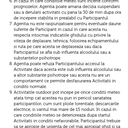
In cazul in care conditiile meteo sunt incerte conform
prognozelor, Agentia poate amana decizia suspendarii
sau a derularii activitatii cu pana la 30 de min dupa ora
de incepere stabilita in prealabil cu Participantul.
Agentia nu este raspunzatoare pentru eventuale daune
suferite de Participant in cazul in care acesta nu
respecta intocmai indicatiile ghidului cu privire la
viteza de deplasare, tehnica, folosirea echipamentului
si ruta pe care acesta se deplaseaza sau daca
Participantul se afla sub influenta alcoolului sau a
substantelor psihotrope.
Agentia poate refuza Participantului accesul la
Activitate daca acesta este sub influenta alcoolului sau
a altor substante psihotrope sau acesta nu are un
comportament ce permite desfasurarea Activitatii in
conditii normale.
Activitatile outdoor pot incepe pe orice conditii meteo
atata timp cat acestea nu pun in pericol sanatatea
participantilor, cum sunt ploile torentiale, descarcarile
electrice, si vantul mai mare de 15 noduri. In cazul in
care conditiile meteo se deterioreaza dupa startul
Activitatii in conditii nefavorabile, Participantul trebuie
sa se apropie de urgenta de cel mai apropiat ghid si sa