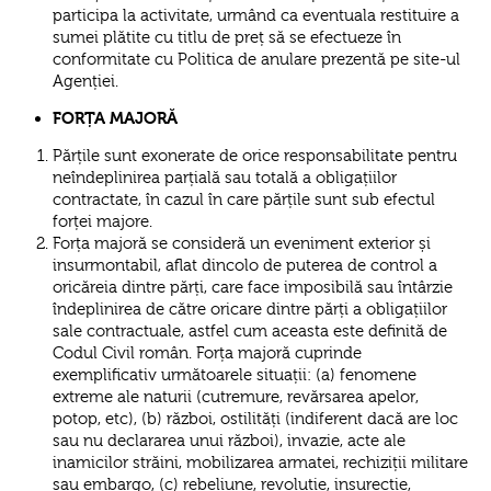
participa la activitate, urmând ca eventuala restituire a
sumei plătite cu titlu de preț să se efectueze în
conformitate cu Politica de anulare prezentă pe site-ul
Agenției.
FORȚA MAJORĂ
Părțile sunt exonerate de orice responsabilitate pentru
neîndeplinirea parțială sau totală a obligațiilor
contractate, în cazul în care părțile sunt sub efectul
forței majore.
Forța majoră se consideră un eveniment exterior și
insurmontabil, aflat dincolo de puterea de control a
oricăreia dintre părți, care face imposibilă sau întârzie
îndeplinirea de către oricare dintre părți a obligațiilor
sale contractuale, astfel cum aceasta este definită de
Codul Civil român. Forța majoră cuprinde
exemplificativ următoarele situații: (a) fenomene
extreme ale naturii (cutremure, revărsarea apelor,
potop, etc), (b) război, ostilități (indiferent dacă are loc
sau nu declararea unui război), invazie, acte ale
inamicilor străini, mobilizarea armatei, rechiziții militare
sau embargo, (c) rebeliune, revoluție, insurecție,