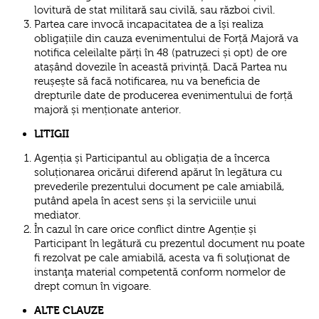
lovitură de stat militară sau civilă, sau război civil.
Partea care invocă incapacitatea de a își realiza
obligațiile din cauza evenimentului de Forță Majoră va
notifica celeilalte părți în 48 (patruzeci și opt) de ore
atașând dovezile în această privință. Dacă Partea nu
reușește să facă notificarea, nu va beneficia de
drepturile date de producerea evenimentului de forță
majoră și menționate anterior.
LITIGII
Agenția și Participantul au obligația de a încerca
soluționarea oricărui diferend apărut în legătura cu
prevederile prezentului document pe cale amiabilă,
putând apela în acest sens și la serviciile unui
mediator.
În cazul în care orice conflict dintre Agenție și
Participant în legătură cu prezentul document nu poate
fi rezolvat pe cale amiabilă, acesta va fi soluţionat de
instanţa material competentă conform normelor de
drept comun în vigoare.
ALTE CLAUZE