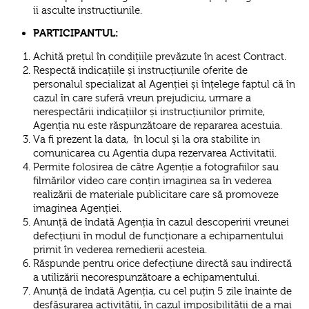
ii asculte instructiunile.
PARTICIPANTUL:
Achită prețul în condițiile prevăzute în acest Contract.
Respectă indicațiile și instrucțiunile oferite de
personalul specializat al Agenției și înțelege faptul că în
cazul în care suferă vreun prejudiciu, urmare a
nerespectării indicațiilor și instrucțiunilor primite,
Agenția nu este răspunzătoare de repararea acestuia.
Va fi prezent la data, în locul și la ora stabilite in
comunicarea cu Agentia dupa rezervarea Activitatii.
Permite folosirea de către Agenție a fotografiilor sau
filmărilor video care conțin imaginea sa în vederea
realizării de materiale publicitare care să promoveze
imaginea Agenției.
Anunță de îndată Agenția în cazul descoperirii vreunei
defecțiuni în modul de funcționare a echipamentului
primit în vederea remedierii acesteia.
Răspunde pentru orice defecțiune directă sau indirectă
a utilizării necorespunzătoare a echipamentului.
Anunță de îndată Agenția, cu cel puțin 5 zile înainte de
desfășurarea activității, în cazul imposibilității de a mai