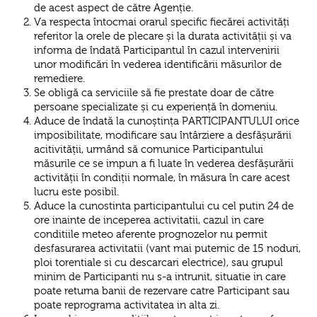
de acest aspect de către Agenție.
Va respecta întocmai orarul specific fiecărei activități
referitor la orele de plecare și la durata activității și va
informa de îndată Participantul în cazul intervenirii
unor modificări în vederea identificării măsurilor de
remediere.
Se obligă ca serviciile să fie prestate doar de către
persoane specializate și cu experiență în domeniu.
Aduce de îndată la cunoștința PARTICIPANTULUI orice
imposibilitate, modificare sau întârziere a desfășurării
acitivității, urmând să comunice Participantului
măsurile ce se impun a fi luate în vederea desfășurării
activității în condiții normale, în măsura în care acest
lucru este posibil.
Aduce la cunostinta participantului cu cel putin 24 de
ore inainte de inceperea activitatii, cazul in care
conditiile meteo aferente prognozelor nu permit
desfasurarea activitatii (vant mai puternic de 15 noduri,
ploi torentiale si cu descarcari electrice), sau grupul
minim de Participanti nu s-a intrunit, situatie in care
poate returna banii de rezervare catre Participant sau
poate reprograma activitatea in alta zi.