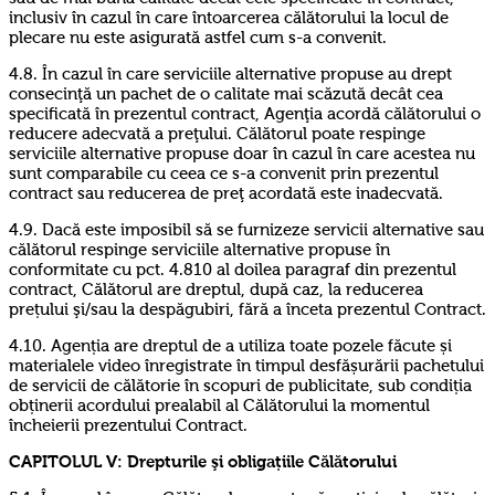
inclusiv în cazul în care întoarcerea călătorului la locul de
plecare nu este asigurată astfel cum s-a convenit.
4.8. În cazul în care serviciile alternative propuse au drept
consecinţă un pachet de o calitate mai scăzută decât cea
specificată în prezentul contract, Agenţia acordă călătorului o
reducere adecvată a preţului. Călătorul poate respinge
serviciile alternative propuse doar în cazul în care acestea nu
sunt comparabile cu ceea ce s-a convenit prin prezentul
contract sau reducerea de preţ acordată este inadecvată.
4.9. Dacă este imposibil să se furnizeze servicii alternative sau
călătorul respinge serviciile alternative propuse în
conformitate cu pct. 4.810 al doilea paragraf din prezentul
contract, Călătorul are dreptul, după caz, la reducerea
prețului şi/sau la despăgubiri, fără a înceta prezentul Contract.
4.10. Agenția are dreptul de a utiliza toate pozele făcute și
materialele video înregistrate în timpul desfășurării pachetului
de servicii de călătorie în scopuri de publicitate, sub condiția
obținerii acordului prealabil al Călătorului la momentul
încheierii prezentului Contract.
CAPITOLUL V:
Drepturile şi obligațiile Călătorului