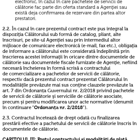
electronic, în cazul în care pachetele de servicii de
călătorie fac parte din oferta standard a Agenţiei sau
există deja confirmarea de rezervare din partea altor
prestatori.
2.2. În cazul în care prezentul contract este pus integral la
dispoziţia Călătorului sub formă de catalog, pliant, alte
înscrisuri, pe site-ul Agenţiei sau prin intermediul altor
mijloace de comunicare electronică (e-mail, fax etc.), obligaţia
de informare a călătorului este considerată îndeplinită prin
înscrierea acestei informaţii în oricare dintre documentele de
călătorie sau documentele fiscale furnizate de Agenţie, nefiind
necesară încheierea în formă scrisă a contractului
de comercializare a pachetelor de servicii de călătorie,
respectiv dacă prezentul contract prezentat Călătorului în
modalităţile prevăzute mai sus conţine clauzele prevăzute la
art. 7 din Ordonanța Guvernului nr. 2/2018 privind pachetele
de servicii de călătorie şi serviciile de călătorie asociate,
precum şi pentru modificarea unor acte normative (denumit
în continuare “
Ordonanța nr. 2/2018
”).
2.3. Contractul încetează de drept odată cu finalizarea
prestării efective a pachetului de servicii de călătorie înscris în
documentele de călătorie.
CAPITOLUL III:
Preţul contractului şi modalităţi de plată