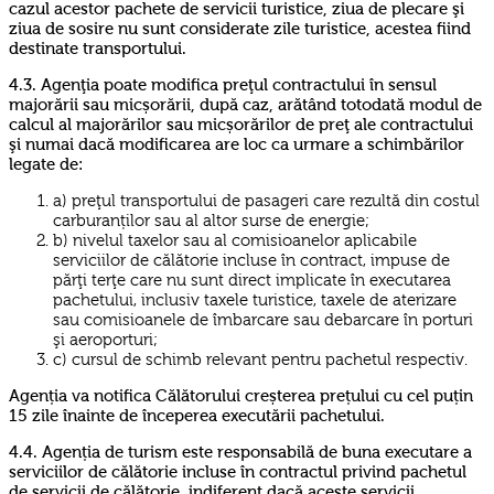
cazul acestor pachete de servicii turistice, ziua de plecare şi
ziua de sosire nu sunt considerate zile turistice, acestea fiind
destinate transportului.
4.3. Agenţia poate modifica preţul contractului în sensul
majorării sau micșorării, după caz, arătând totodată modul de
calcul al majorărilor sau micșorărilor de preţ ale contractului
şi numai dacă modificarea are loc ca urmare a schimbărilor
legate de:
a) preţul transportului de pasageri care rezultă din costul
carburanților sau al altor surse de energie;
b) nivelul taxelor sau al comisioanelor aplicabile
serviciilor de călătorie incluse în contract, impuse de
părţi terţe care nu sunt direct implicate în executarea
pachetului, inclusiv taxele turistice, taxele de aterizare
sau comisioanele de îmbarcare sau debarcare în porturi
şi aeroporturi;
c) cursul de schimb relevant pentru pachetul respectiv.
Agenția va notifica Călătorului creșterea prețului cu cel puțin
15 zile înainte de începerea executării pachetului.
4.4. Agenția de turism este responsabilă de buna executare a
serviciilor de călătorie incluse în contractul privind pachetul
de servicii de călătorie, indiferent dacă aceste servicii