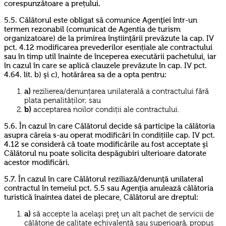
corespunzătoare a prețului.
5.5. Călătorul este obligat să comunice Agenţiei într-un
termen rezonabil (comunicat de Agentia de turism
organizatoare) de la primirea înştiinţării prevăzute la cap. IV
pct. 4.12 modificarea prevederilor esențiale ale contractului
sau în timp util înainte de începerea executării pachetului, iar
în cazul în care se aplică clauzele prevăzute în cap. IV pct.
4.64. lit. b) şi c), hotărârea sa de a opta pentru:
a)
rezilierea/denunțarea unilaterală a contractului fără
plata penalităților; sau
b)
acceptarea noilor condiții ale contractului.
5.6. În cazul în care Călătorul decide să participe la călătoria
asupra căreia s-au operat modificări în condițiile cap. IV pct.
4.12 se consideră că toate modificările au fost acceptate şi
Călătorul nu poate solicita despăgubiri ulterioare datorate
acestor modificări.
5.7. În cazul în care Călătorul reziliază/denunţă unilateral
contractul în temeiul pct. 5.5 sau Agenţia anulează călătoria
turistică înaintea datei de plecare, Călătorul are dreptul:
a)
să accepte la acelaşi preţ un alt pachet de servicii de
călătorie de calitate echivalentă sau superioară, propus