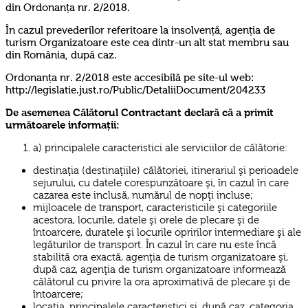
din Ordonanța nr. 2/2018.
În cazul prevederilor referitoare la insolvență, agenția de
turism Organizatoare este cea dintr-un alt stat membru sau
din România, după caz.
Ordonanța nr. 2/2018 este accesibilă pe site-ul web:
http://legislatie.just.ro/Public/DetaliiDocument/204233
De asemenea Călătorul Contractant declară că a primit
următoarele informații:
a) principalele caracteristici ale serviciilor de călătorie:
destinaţia (destinaţiile) călătoriei, itinerariul şi perioadele
sejurului, cu datele corespunzătoare şi, în cazul în care
cazarea este inclusă, numărul de nopţi incluse;
mijloacele de transport, caracteristicile şi categoriile
acestora, locurile, datele şi orele de plecare şi de
întoarcere, duratele şi locurile opririlor intermediare şi ale
legăturilor de transport. În cazul în care nu este încă
stabilită ora exactă, agenţia de turism organizatoare şi,
după caz, agenţia de turism organizatoare informează
călătorul cu privire la ora aproximativă de plecare şi de
întoarcere;
locaţia, principalele caracteristici şi, după caz, categoria