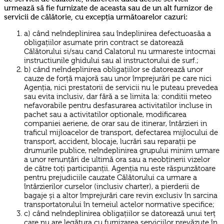
urmează să fie furnizate de aceasta sau de un alt furnizor de
servicii de călătorie, cu excepția următoarelor cazuri:
a) când neîndeplinirea sau îndeplinirea defectuoasăa a
obligațiilor asumate prin contract se datorează
Călătorului si/sau cand Calatorul nu urmareste intocmai
instructiunile ghidului sau al instructorului de surf.;
b) când neîndeplinirea obligațiilor se datorează unor
cauze de forță majoră sau unor împrejurări pe care nici
Agenția, nici prestatorii de servicii nu le puteau prevedea
sau evita inclusiv, dar fără a se limita la: conditii meteo
nefavorabile pentru desfasurarea activitatilor incluse in
pachet sau a activitatilor optionale, modificarea
companiei aeriene, de orar sau de itinerar, întârzieri in
traficul mijloacelor de transport, defectarea mijlocului de
transport, accident, blocaje, lucrări sau reparații pe
drumurile publice, neîndeplinirea grupului minim urmare
a unor renunțări de ultimă ora sau a neobținerii vizelor
de către toți participanții. Agenția nu este răspunzătoare
pentru prejudiciile cauzate Călătorului ca urmare a
întârzierilor curselor (inclusiv charter), a pierderii de
bagaje și a altor împrejurări care revin exclusiv în sarcina
transportatorului în temeiul actelor normative specifice;
c) când neîndeplinirea obligațiilor se datorează unui terț
care nu are legătura cu furnizarea serviciilor prevăzute în