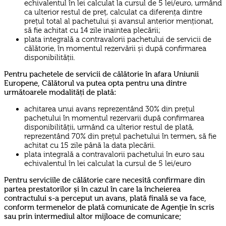
echivalentul în lei calculat la cursul de 5 lei/euro, urmând
ca ulterior restul de preț, calculat ca diferența dintre
prețul total al pachetului și avansul anterior menționat,
să fie achitat cu 14 zile inaintea plecării;
plata integrală a contravalorii pachetului de servicii de
călătorie, în momentul rezervării și după confirmarea
disponibilității.
Pentru pachetele de servicii de călătorie în afara Uniunii
Europene, Călătorul va putea opta pentru una dintre
următoarele modalități de plată:
achitarea unui avans reprezentând 30% din prețul
pachetului în momentul rezervarii după confirmarea
disponibilității, urmând ca ulterior restul de plată,
reprezentând 70% din prețul pachetului în termen, să fie
achitat cu 15 zile până la data plecării.
plata integrală a contravalorii pachetului în euro sau
echivalentul în lei calculat la cursul de 5 lei/euro
Pentru serviciile de călătorie care necesită confirmare din
partea prestatorilor și în cazul în care la încheierea
contractului s-a perceput un avans, plată finală se va face,
conform termenelor de plată comunicate de Agenţie în scris
sau prin intermediul altor mijloace de comunicare;