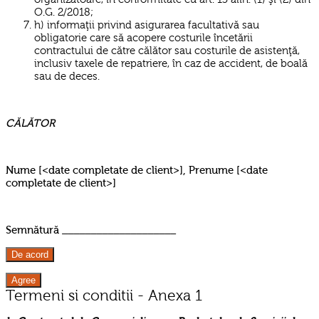
O.G. 2/2018;
h) informaţii privind asigurarea facultativă sau
obligatorie care să acopere costurile încetării
contractului de către călător sau costurile de asistenţă,
inclusiv taxele de repatriere, în caz de accident, de boală
sau de deces.
CĂLĂTOR
Nume [<date completate de client>], Prenume [<date
completate de client>]
Semnătură ____________________
De acord
Agree
Termeni si conditii - Anexa 1