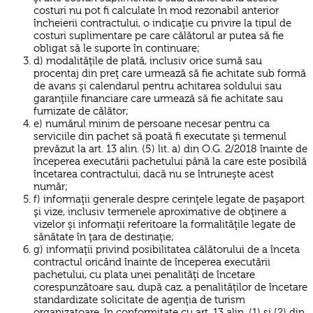
costuri nu pot fi calculate în mod rezonabil anterior
încheierii contractului, o indicaţie cu privire la tipul de
costuri suplimentare pe care călătorul ar putea să fie
obligat să le suporte în continuare;
d) modalităţile de plată, inclusiv orice sumă sau
procentaj din preţ care urmează să fie achitate sub formă
de avans şi calendarul pentru achitarea soldului sau
garanţiile financiare care urmează să fie achitate sau
furnizate de călător;
e) numărul minim de persoane necesar pentru ca
serviciile din pachet să poată fi executate şi termenul
prevăzut la art. 13 alin. (5) lit. a) din O.G. 2/2018 înainte de
începerea executării pachetului până la care este posibilă
încetarea contractului, dacă nu se întruneşte acest
număr;
f) informaţii generale despre cerinţele legate de paşaport
şi vize, inclusiv termenele aproximative de obţinere a
vizelor şi informaţii referitoare la formalităţile legate de
sănătate în ţara de destinaţie;
g) informaţii privind posibilitatea călătorului de a înceta
contractul oricând înainte de începerea executării
pachetului, cu plata unei penalităţi de încetare
corespunzătoare sau, după caz, a penalităţilor de încetare
standardizate solicitate de agenţia de turism
organizatoare, în conformitate cu art. 13 alin. (1) şi (2) din