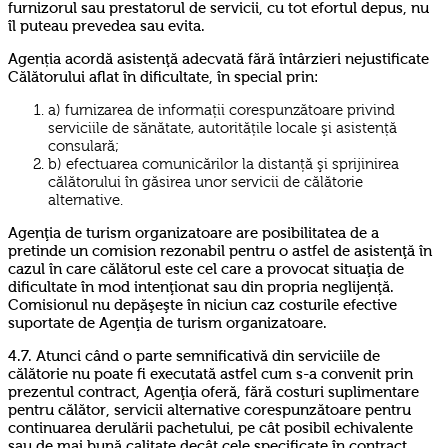
furnizorul sau prestatorul de servicii, cu tot efortul depus, nu
îl puteau prevedea sau evita.
Agenția acordă asistenţă adecvată fără întârzieri nejustificate
Călătorului aflat în dificultate, în special prin:
a) furnizarea de informații corespunzătoare privind
serviciile de sănătate, autoritățile locale şi asistență
consulară;
b) efectuarea comunicărilor la distanță şi sprijinirea
călătorului în găsirea unor servicii de călătorie
alternative.
Agenţia de turism organizatoare are posibilitatea de a
pretinde un comision rezonabil pentru o astfel de asistenţă în
cazul în care călătorul este cel care a provocat situaţia de
dificultate în mod intenţionat sau din propria neglijenţă.
Comisionul nu depăşeşte în niciun caz costurile efective
suportate de Agenţia de turism organizatoare.
4.7. Atunci când o parte semnificativă din serviciile de
călătorie nu poate fi executată astfel cum s-a convenit prin
prezentul contract, Agenţia oferă, fără costuri suplimentare
pentru călător, servicii alternative corespunzătoare pentru
continuarea derulării pachetului, pe cât posibil echivalente
sau de mai bună calitate decât cele specificate în contract,