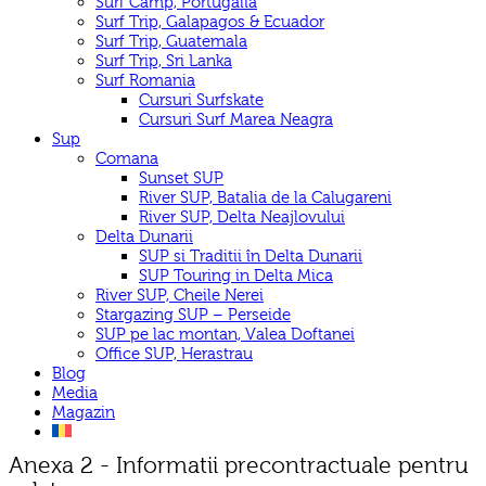
Surf Camp, Portugalia
Surf Trip, Galapagos & Ecuador
Surf Trip, Guatemala
Surf Trip, Sri Lanka
Surf Romania
Cursuri Surfskate
Cursuri Surf Marea Neagra
Sup
Comana
Sunset SUP
River SUP, Batalia de la Calugareni
River SUP, Delta Neajlovului
Delta Dunarii
SUP si Traditii în Delta Dunarii
SUP Touring in Delta Mica
River SUP, Cheile Nerei
Stargazing SUP – Perseide
SUP pe lac montan, Valea Doftanei
Office SUP, Herastrau
Blog
Media
Magazin
Anexa 2 - Informatii precontractuale pentru