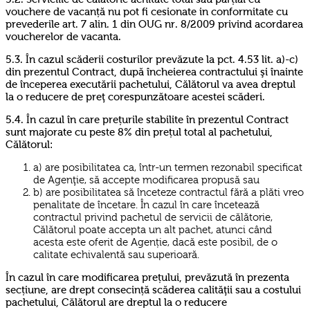
vouchere de vacanță nu pot fi cesionate in conformitate cu
prevederile art. 7 alin. 1 din OUG nr. 8/2009 privind acordarea
voucherelor de vacanta.
5.3. În cazul scăderii costurilor prevăzute la pct. 4.53 lit. a)-c)
din prezentul Contract, după încheierea contractului şi înainte
de începerea executării pachetului, Călătorul va avea dreptul
la o reducere de preţ corespunzătoare acestei scăderi.
5.4. În cazul în care prețurile stabilite în prezentul Contract
sunt majorate cu peste 8% din prețul total al pachetului,
Călătorul:
a) are posibilitatea ca, într-un termen rezonabil specificat
de Agenţie, să accepte modificarea propusă sau
b) are posibilitatea să înceteze contractul fără a plăti vreo
penalitate de încetare. În cazul în care încetează
contractul privind pachetul de servicii de călătorie,
Călătorul poate accepta un alt pachet, atunci când
acesta este oferit de Agenție, dacă este posibil, de o
calitate echivalentă sau superioară.
În cazul în care modificarea prețului, prevăzută în prezenta
secțiune, are drept consecință scăderea calităţii sau a costului
pachetului, Călătorul are dreptul la o reducere