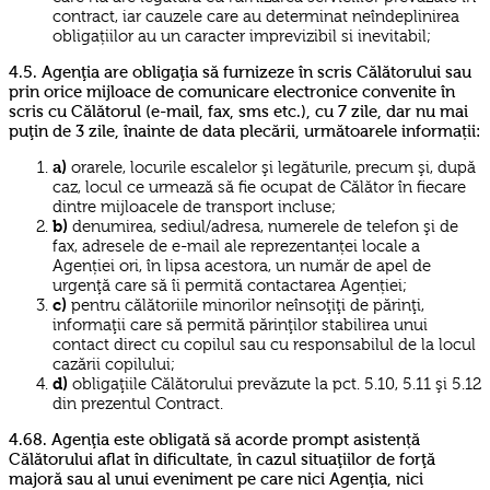
contract, iar cauzele care au determinat neîndeplinirea
obligațiilor au un caracter imprevizibil si inevitabil;
4.5. Agenţia are obligaţia să furnizeze în scris Călătorului sau
prin orice mijloace de comunicare electronice convenite în
scris cu Călătorul (e-mail, fax, sms etc.), cu 7 zile, dar nu mai
puţin de 3 zile, înainte de data plecării, următoarele informații:
a)
orarele, locurile escalelor şi legăturile, precum şi, după
caz, locul ce urmează să fie ocupat de Călător în fiecare
dintre mijloacele de transport incluse;
b)
denumirea, sediul/adresa, numerele de telefon şi de
fax, adresele de e-mail ale reprezentanței locale a
Agenției ori, în lipsa acestora, un număr de apel de
urgenţă care să îi permită contactarea Agenției;
c)
pentru călătoriile minorilor neînsoţiţi de părinţi,
informaţii care să permită părinţilor stabilirea unui
contact direct cu copilul sau cu responsabilul de la locul
cazării copilului;
d)
obligaţiile Călătorului prevăzute la pct. 5.10, 5.11 şi 5.12
din prezentul Contract.
4.68. Agenţia este obligată să acorde prompt asistență
Călătorului aflat în dificultate, în cazul situaţiilor de forţă
majoră sau al unui eveniment pe care nici Agenţia, nici