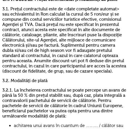
3.1. Preţul contractului este de <date completate automat>
sau echivalentul in Ron calculat la cursul de 5 ron/eur şi se
compune din costul serviciilor turistice efective, comisionul
Agenţiei şi TVA. Dacă preţul nu este specificat în prezentul
contract, atunci acesta este specificat în alte documente de
călătorie, cataloage, pliante, alte înscrisuri puse la dispoziţie
Călătorului, site-ul Agenţiei, alte mijloace de comunicare
electronică şi/sau pe factură. Suplimentul pentru camera
dubla si/sau cel de high season vor fi adaugate pretului
standard al contractului, in cazul in care calatorul opteaza
pentru aceasta. Anumite discount-uri pot fi deduse din pretul
contractului, in cazul in care participantul are acces la acestea
(discount de fidelitate, de grup, sau de cazare speciala).
3.2. Modalităţi de plată
3.2.1. La încheierea contractului se poate percepe un avans de
până la 50 % din prețul stabilit sau, după caz, plata integrală a
contravalorii pachetului de servicii de călătorie. Pentru
pachetele de servicii de călătorie în cadrul Uniunii Europene,
beneficiarul pachetelor va putea opta pentru una dintre
următoarele modalități de plată:
achitarea unui avans în cuantum de ……….. / călător sau