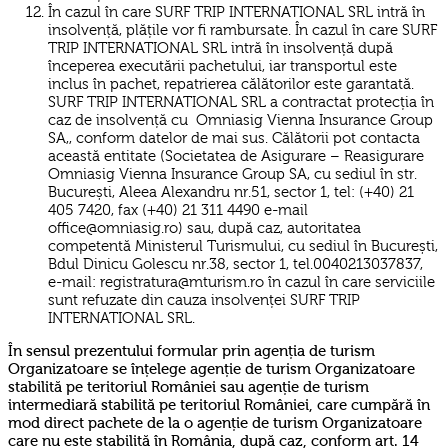
În cazul în care SURF TRIP INTERNATIONAL SRL intră în
insolvență, plățile vor fi rambursate. În cazul în care SURF
TRIP INTERNATIONAL SRL intră în insolvență după
începerea executării pachetului, iar transportul este
inclus în pachet, repatrierea călătorilor este garantată.
SURF TRIP INTERNATIONAL SRL a contractat protecția în
caz de insolvență cu Omniasig Vienna Insurance Group
SA,, conform datelor de mai sus. Călătorii pot contacta
această entitate (Societatea de Asigurare – Reasigurare
Omniasig Vienna Insurance Group SA, cu sediul în str.
București, Aleea Alexandru nr.51, sector 1, tel: (+40) 21
405 7420, fax (+40) 21 311 4490 e-mail
office@omniasig.ro) sau, după caz, autoritatea
competentă Ministerul Turismului, cu sediul în București,
Bdul Dinicu Golescu nr.38, sector 1, tel.0040213037837,
e-mail: registratura@mturism.ro în cazul în care serviciile
sunt refuzate din cauza insolvenței SURF TRIP
INTERNATIONAL SRL.
În sensul prezentului formular prin agenția de turism
Organizatoare se înțelege agenție de turism Organizatoare
stabilită pe teritoriul României sau agenție de turism
intermediară stabilită pe teritoriul României, care cumpără în
mod direct pachete de la o agenție de turism Organizatoare
care nu este stabilită în România, după caz, conform art. 14