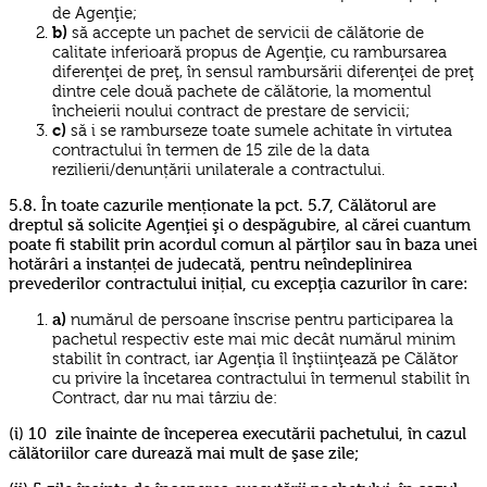
de Agenţie;
b)
să accepte un pachet de servicii de călătorie de
calitate inferioară propus de Agenţie, cu rambursarea
diferenţei de preţ, în sensul rambursării diferenţei de preţ
dintre cele două pachete de călătorie, la momentul
încheierii noului contract de prestare de servicii;
c)
să i se ramburseze toate sumele achitate în virtutea
contractului în termen de 15 zile de la data
rezilierii/denunțării unilaterale a contractului.
5.8. În toate cazurile menționate la pct. 5.7, Călătorul are
dreptul să solicite Agenţiei şi o despăgubire, al cărei cuantum
poate fi stabilit prin acordul comun al părţilor sau în baza unei
hotărâri a instanței de judecată, pentru neîndeplinirea
prevederilor contractului inițial, cu excepţia cazurilor în care:
a)
numărul de persoane înscrise pentru participarea la
pachetul respectiv este mai mic decât numărul minim
stabilit în contract, iar Agenţia îl înştiinţează pe Călător
cu privire la încetarea contractului în termenul stabilit în
Contract, dar nu mai târziu de:
(i) 10 zile înainte de începerea executării pachetului, în cazul
călătoriilor care durează mai mult de şase zile;