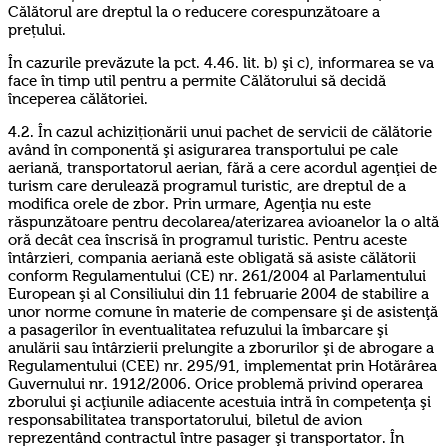
Călătorul are dreptul la o reducere corespunzătoare a
prețului.
În cazurile prevăzute la pct. 4.46. lit. b) şi c), informarea se va
face în timp util pentru a permite Călătorului să decidă
începerea călătoriei.
4.2. În cazul achiziționării unui pachet de servicii de călătorie
având în componentă şi asigurarea transportului pe cale
aeriană, transportatorul aerian, fără a cere acordul agenţiei de
turism care derulează programul turistic, are dreptul de a
modifica orele de zbor. Prin urmare, Agenţia nu este
răspunzătoare pentru decolarea/aterizarea avioanelor la o altă
oră decât cea înscrisă în programul turistic. Pentru aceste
întârzieri, compania aeriană este obligată să asiste călătorii
conform Regulamentului (CE) nr. 261/2004 al Parlamentului
European şi al Consiliului din 11 februarie 2004 de stabilire a
unor norme comune în materie de compensare şi de asistenţă
a pasagerilor în eventualitatea refuzului la îmbarcare şi
anulării sau întârzierii prelungite a zborurilor şi de abrogare a
Regulamentului (CEE) nr. 295/91, implementat prin Hotărârea
Guvernului nr. 1912/2006. Orice problemă privind operarea
zborului şi acţiunile adiacente acestuia intră în competenţa şi
responsabilitatea transportatorului, biletul de avion
reprezentând contractul între pasager şi transportator. În