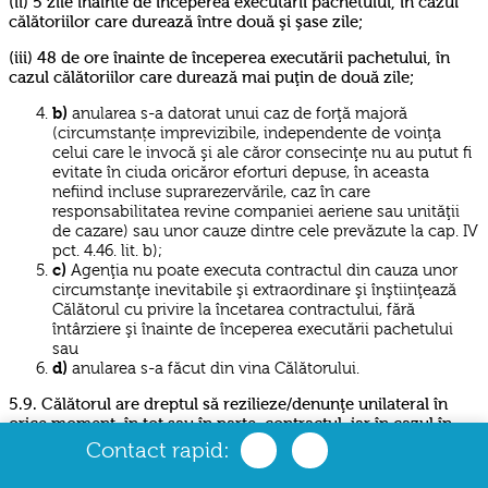
(ii) 5 zile înainte de începerea executării pachetului, în cazul
călătoriilor care durează între două şi şase zile;
(iii) 48 de ore înainte de începerea executării pachetului, în
cazul călătoriilor care durează mai puţin de două zile;
b)
anularea s-a datorat unui caz de forţă majoră
(circumstanțe imprevizibile, independente de voinţa
celui care le invocă şi ale căror consecinţe nu au putut fi
evitate în ciuda oricăror eforturi depuse, în aceasta
nefiind incluse suprarezervările, caz în care
responsabilitatea revine companiei aeriene sau unităţii
de cazare) sau unor cauze dintre cele prevăzute la cap. IV
pct. 4.46. lit. b);
c)
Agenţia nu poate executa contractul din cauza unor
circumstanţe inevitabile şi extraordinare şi înştiinţează
Călătorul cu privire la încetarea contractului, fără
întârziere şi înainte de începerea executării pachetului
sau
d)
anularea s-a făcut din vina Călătorului.
5.9. Călătorul are dreptul să rezilieze/denunţe unilateral în
orice moment, în tot sau în parte, contractul, iar în cazul în
care rezilierea/denunţarea unilaterală îi este imputabilă este
Contact rapid:
obligat să despăgubească Agenţia pentru prejudiciul creat
acesteia, conform prevederilor cap. VI, cu excepția cazurilor