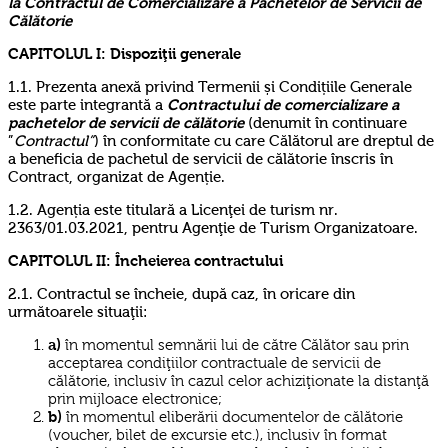
la Contractul de Comercializare a Pachetelor de Servicii de
Călătorie
CAPITOLUL I: Dispoziţii generale
1.1. Prezenta anexă privind Termenii și Condițiile Generale
este parte integrantă a
Contractului de comercializare a
pachetelor de servicii de călătorie
(denumit în continuare
”
Contractul”
) în conformitate cu care Călătorul are dreptul de
a beneficia de pachetul de servicii de călătorie înscris în
Contract, organizat de Agenție.
1.2. Agenția este titulară a Licenţei de turism nr.
2363/01.03.2021, pentru Agenţie de Turism Organizatoare.
CAPITOLUL II:
Încheierea contractului
2.1. Contractul se încheie, după caz, în oricare din
următoarele situaţii:
a)
în momentul semnării lui de către Călător sau prin
acceptarea condiţiilor contractuale de servicii de
călătorie, inclusiv în cazul celor achiziţionate la distanţă
prin mijloace electronice;
b)
în momentul eliberării documentelor de călătorie
(voucher, bilet de excursie etc.), inclusiv în format