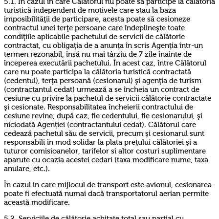
5.1. În cazul în care Călătorul nu poate să participe la călătoria
turistică independent de motivele care stau la baza
imposibilităţii de participare, acesta poate să cesioneze
contractul unei terţe persoane care îndeplineşte toate
condiţiile aplicabile pachetului de servicii de călătorie
contractat, cu obligaţia de a anunţa în scris Agenţia într-un
termen rezonabil, însă nu mai târziu de 7 zile înainte de
începerea executării pachetului. În acest caz, între Călătorul
care nu poate participa la călătoria turistică contractată
(cedentul), terţa persoană (cesionarul) şi agenţia de turism
(contractantul cedat) urmează a se încheia un contract de
cesiune cu privire la pachetul de servicii călătorie contractate
şi cesionate. Responsabilitatea încheierii contractului de
cesiune revine, după caz, fie cedentului, fie cesionarului, şi
niciodată Agenției (contractantului cedat). Călătorul care
cedează pachetul său de servicii, precum şi cesionarul sunt
responsabili în mod solidar la plata preţului călătoriei şi a
tuturor comisioanelor, tarifelor si altor costuri suplimentare
aparute cu ocazia acestei cedari (taxa modificare nume, taxa
anulare, etc.).
În cazul in care mijlocul de transport este avionul, cesionarea
poate fi efectuată numai dacă transportatorul aerian permite
această modificare.
5.2. Serviciile de călătorie achitate total sau parțial cu