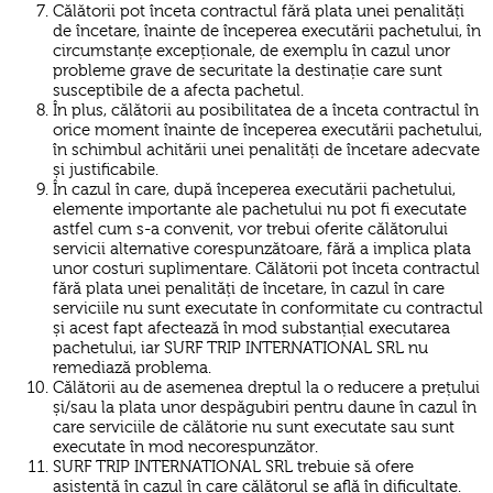
Călătorii pot înceta contractul fără plata unei penalități
de încetare, înainte de începerea executării pachetului, în
circumstanțe excepționale, de exemplu în cazul unor
probleme grave de securitate la destinație care sunt
susceptibile de a afecta pachetul.
În plus, călătorii au posibilitatea de a înceta contractul în
orice moment înainte de începerea executării pachetului,
în schimbul achitării unei penalități de încetare adecvate
și justificabile.
În cazul în care, după începerea executării pachetului,
elemente importante ale pachetului nu pot fi executate
astfel cum s-a convenit, vor trebui oferite călătorului
servicii alternative corespunzătoare, fără a implica plata
unor costuri suplimentare. Călătorii pot înceta contractul
fără plata unei penalități de încetare, în cazul în care
serviciile nu sunt executate în conformitate cu contractul
și acest fapt afectează în mod substanțial executarea
pachetului, iar SURF TRIP INTERNATIONAL SRL nu
remediază problema.
Călătorii au de asemenea dreptul la o reducere a prețului
și/sau la plata unor despăgubiri pentru daune în cazul în
care serviciile de călătorie nu sunt executate sau sunt
executate în mod necorespunzător.
SURF TRIP INTERNATIONAL SRL trebuie să ofere
asistență în cazul în care călătorul se află în dificultate.