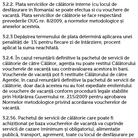
3.2.2. Plata serviciilor de călătorie interne (cu locul de
desfășurare in Romania) se poate efectua si cu vouchere de
vacanță. Plata serviciilor de călătorie se face respectând
prevederile OUG nr. 8/2009, a normelor metodologice și
anexelor acesteia.
3.2.3 Depășirea termenului de plata determină aplicarea unei
penalități de 1% pentru fiecare zi de întârziere, procent
aplicat la suma neachitată.
3.2.4. În cazul renunțării definitive la pachetul de servicii de
călătorie de către Călător, agenția nu poate restitui Călătorului
voucherele de vacanță sau contravaloarea acestora în bani.
Voucherele de vacanță pot fi restituite Călătorului de către
Agenție, în cazul renunțării definitive la pachetul de servicii de
călătorie, doar dacă acestea nu au fost expediate emitentului
de vouchere de vacanță conform procedurii legale stabilite
prin Hotărârea Guvernului nr. 215/2009 pentru aprobarea
Normelor metodologice privind acordarea voucherelor de
vacanță.
3.2.56. Pachetul de servicii de călătorie care poate fi
achiziționat pe baza voucherelor de vacanță va cuprinde
servicii de cazare (minimum și obligatoriu), alimentație
publică, transport, agrement, toate cu locul de desfășurare pe