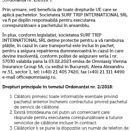
„Ordonanța nr. 2/2018”).
Prin urmare, veți beneficia de toate drepturile UE care se
aplică pachetelor. Societatea SURF TRIP INTERNATIONAL SRL
va fi pe deplin responsabilă pentru executarea
corespunzătoare a pachetului în ansamblu.
În plus, conform legislației, societatea SURF TRIP
INTERNATIONAL SRL deține protecție pentru a vă rambursa
plățile, în cazul în care transportul este inclus în pachet,
pentru a asigura repatrierea dumneavoastră în cazul în care
devine insolventă, conform poliței de asigurare seria I nr.
57030 valabila pana la 03.02.2023 emisa de Omniasig Vienna
Insurance Group SA, cu sediul in București, Aleea Alexandru
nr.51, sector 1, tel: (+40) 21 405 7420, fax (+40) 21 311 4490
e-mail office@omniasig.ro.
Drepturi principale în temeiul Ordonanței nr. 2/2018:
Călătorii primesc toate informațiile esențiale privind
pachetul anterior încheierii contractului privind pachetul
de servicii de călătorie.
Există întotdeauna cel puțin un comerciant care
răspunde pentru executarea corespunzătoare a tuturor
serviciilor de călătorie incluse în contract.
Călătorilor li se pune la dispoziție un număr de telefon de