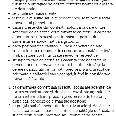
turistică a unităţilor de cazare conform normelor din ţara
de destinaţie;
serviciile de masă oferite;
vizitele, excursiile sau alte servicii incluse în preţul total
convenit al pachetului;
dacă nu este clar din context, faptul că oricare dintre
serviciile de călătorie vor fi furnizate călătorului ca parte
a unui grup şi, în acest caz, în măsura posibilului,
dimensiunea aproximativă a grupului;
dacă posibilitatea călătorului de a beneficia de alte
servicii turistice depinde de comunicarea orală efectivă,
limba în care vor fi furnizate serviciile respective;
situaţia în care călătoria sau vacanţa este adaptată în
general pentru persoanele cu mobilitate redusă şi, la
cererea călătorului, informaţii precise privind gradul de
adecvare a călătoriei sau vacanţei, luând în considerare
nevoile călătorului;
b) denumirea comercială şi sediul social ale agenţiei de
turism organizatoare şi, dacă este cazul, ale agenţiei de
turism intermediare, precum şi numerele de telefon şi,
după caz, adresele de e-mail ale acestora;
c) preţul total al pachetului, inclusiv taxele şi, dacă este
cazul, toate comisioanele, tarifele, penalităţile de încetare
şi alte costuri suplimentare sau, atunci când aceste