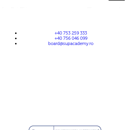
+40 753 259 333
+40 756 046 099
board@supacademy.ro
Confidentialitatea datelor
|
Termeni si conditii
Politica anularii comenzilor
Politica de livrare a serviciilor Supacademy
Brevet turism
Licenta de turism
Polita asigurare
Livrare produse