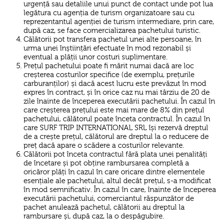
urgență sau detaliile unui punct de contact unde pot lua
legătura cu agenția de turism organizatoare sau cu
reprezentantul agenției de turism intermediare, prin care,
după caz, se face comercializarea pachetului turistic.
Călătorii pot transfera pachetul unei alte persoane, în
urma unei înștiințări efectuate în mod rezonabil și
eventual a plății unor costuri suplimentare.
Prețul pachetului poate fi mărit numai dacă are loc
creșterea costurilor specifice (de exemplu, prețurile
carburanților) și dacă acest lucru este prevăzut în mod
expres în contract, și în orice caz nu mai târziu de 20 de
zile înainte de începerea executării pachetului. În cazul în
care creșterea prețului este mai mare de 8% din prețul
pachetului, călătorul poate înceta contractul. În cazul în
care SURF TRIP INTERNATIONAL SRL își rezervă dreptul
de a crește prețul, călătorul are dreptul la o reducere de
preț dacă apare o scădere a costurilor relevante.
Călătorii pot înceta contractul fără plata unei penalități
de încetare și pot obține rambursarea completă a
oricăror plăți în cazul în care oricare dintre elementele
esențiale ale pachetului, altul decât prețul, s-a modificat
în mod semnificativ. În cazul în care, înainte de începerea
executării pachetului, comerciantul răspunzător de
pachet anulează pachetul, călătorii au dreptul la
rambursare și, după caz, la o despăgubire.