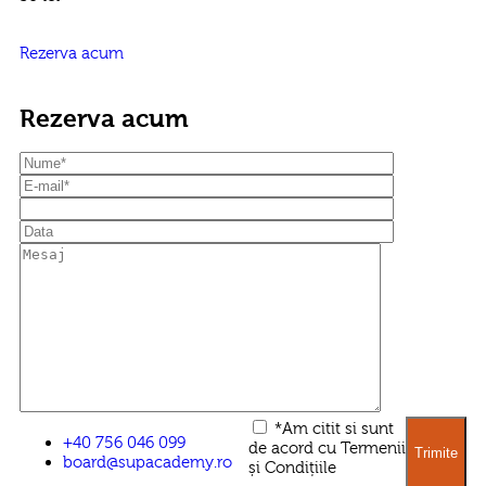
Rezerva acum
Rezerva acum
*Am citit si sunt
+40 756 046 099
de acord cu Termenii
board@supacademy.ro
și Condițiile