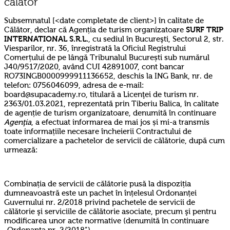
calator
Subsemnatul [<date completate de client>] în calitate de
Călător, declar că Agenția de turism organizatoare
SURF TRIP
INTERNATIONAL S.R.L.
, cu sediul în Bucureşti, Sectorul 2, str.
Viesparilor, nr. 36, înregistrată la Oficiul Registrului
Comerțului de pe lângă Tribunalul București sub numărul
J40/9517/2020, având CUI 42891007, cont bancar
RO73INGB0000999911136652, deschis la ING Bank, nr. de
telefon: 0756046099, adresa de e-mail:
board@supacademy.ro, titulară a Licenţei de turism nr.
2363/01.03.2021, reprezentată prin Tiberiu Balica, în calitate
de agenție de turism organizatoare, denumită în continuare
Agenţia
, a efectuat informarea de mai jos și mi-a transmis
toate informațiile necesare încheierii Contractului de
comercializare a pachetelor de servicii de călătorie, după cum
urmează:
Combinația de servicii de călătorie pusă la dispoziția
dumneavoastră este un pachet în înțelesul Ordonanței
Guvernului nr. 2/2018 privind pachetele de servicii de
călătorie şi serviciile de călătorie asociate, precum şi pentru
modificarea unor acte normative (denumită în continuare