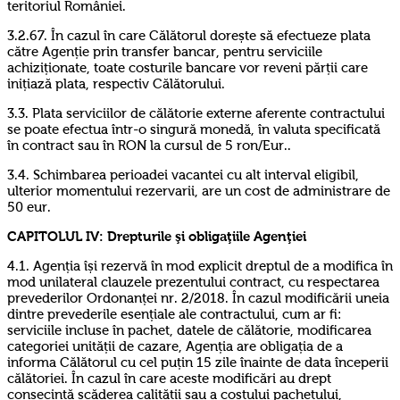
teritoriul României.
3.2.67. În cazul în care Călătorul dorește să efectueze plata
către Agenție prin transfer bancar, pentru serviciile
achiziționate, toate costurile bancare vor reveni părții care
inițiază plata, respectiv Călătorului.
3.3. Plata serviciilor de călătorie externe aferente contractului
se poate efectua într-o singură monedă, în valuta specificată
în contract sau în RON la cursul de 5 ron/Eur..
3.4. Schimbarea perioadei vacantei cu alt interval eligibil,
ulterior momentului rezervarii, are un cost de administrare de
50 eur.
CAPITOLUL IV:
Drepturile şi obligaţiile Agenţiei
4.1. Agenția își rezervă în mod explicit dreptul de a modifica în
mod unilateral clauzele prezentului contract, cu respectarea
prevederilor Ordonanței nr. 2/2018. În cazul modificării uneia
dintre prevederile esențiale ale contractului, cum ar fi:
serviciile incluse în pachet, datele de călătorie, modificarea
categoriei unității de cazare, Agenția are obligația de a
informa Călătorul cu cel puțin 15 zile înainte de data începerii
călătoriei. În cazul în care aceste modificări au drept
consecință scăderea calității sau a costului pachetului,