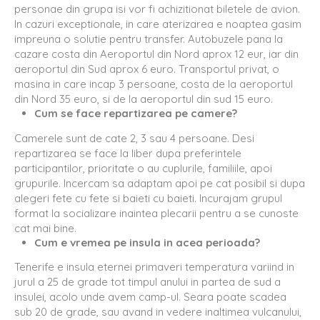
personae din grupa isi vor fi achizitionat biletele de avion.
In cazuri exceptionale, in care aterizarea e noaptea gasim
impreuna o solutie pentru transfer. Autobuzele pana la
cazare costa din Aeroportul din Nord aprox 12 eur, iar din
aeroportul din Sud aprox 6 euro. Transportul privat, o
masina in care incap 3 persoane, costa de la aeroportul
din Nord 35 euro, si de la aeroportul din sud 15 euro.
Cum se face repartizarea pe camere?
Camerele sunt de cate 2, 3 sau 4 persoane. Desi
repartizarea se face la liber dupa preferintele
participantilor, prioritate o au cuplurile, familiile, apoi
grupurile. Incercam sa adaptam apoi pe cat posibil si dupa
alegeri fete cu fete si baieti cu baieti. Incurajam grupul
format la socializare inaintea plecarii pentru a se cunoste
cat mai bine.
Cum e vremea pe insula in acea perioada?
Tenerife e insula eternei primaveri temperatura variind in
jurul a 25 de grade tot timpul anului in partea de sud a
insulei, acolo unde avem camp-ul. Seara poate scadea
sub 20 de grade, sau avand in vedere inaltimea vulcanului,