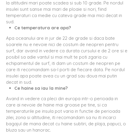
la altitudini mari poate scadea si sub 10 grade. Pe nordul
insulei sunt sanse mai mari de ploaie si nori, fiind
temperaturi ca medie cu cateva grade mai mici decat in
sud.
Ce temperatura are apa?
Apa oceanului are in jur de 22 de grade si daca bate
soarele nu e nevoie nici de costum de neopren pentru
surf, dar avand in vedere ca durata cursului e de 2 ore si e
posibil sa adie vantul si mai mult te poti zgaria cu
echipamentul de surf, iti dam un costum de neopren pe
care iti recomandam sa-l porti de fiecare data. Pe nordul
insulei apa poate avea cu un grad sau doua mai putin
decat in sud.
Ce haine sa iau la mine?
Avand in vedere ca pleci din europa intr-o perioada in
care ai nevoie de haine mai groase pe tine, si ca
temperaturile pe insula pot varia in functie de perioada
zilei, zona si altitudine, iti recomandam sa nu iti incarci
bagajul de mana decat cu haine subtiri, de plaja, papuci, o
bluza sau un hanorac.