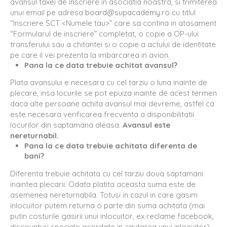
avansul taxei de inscriere in asociatia noastra, si trimiterea
unui email pe adresa
board@supacademy.ro
cu titlul
“Inscriere SCT <Numele tau>” care sa contina in atasament
“Formularul de inscriere” completat, o copie a OP-ului
transferului sau a chitantei si o copie a actului de identitate
pe care il vei prezenta la imbarcarea in avion.
Pana la ce data trebuie achitat avansul?
Plata avansului e necesara cu cel tarziu o luna inainte de
plecare, insa locurile se pot epuiza inainte de acest termen
daca alte persoane achita avansul mai devreme, astfel ca
este necesara verificarea frecventa a disponibilitatii
locurilor din saptamana aleasa.
Avansul este
nereturnabil.
Pana la ce data trebuie achitata diferenta de
bani?
Diferenta trebuie achitata cu cel tarziu doua saptamani
inaintea plecarii. Odata platita aceasta suma este de
asemenea nereturnabila. Totusi in cazul in care gasim
inlocuitor putem returna o parte din suma achitata (mai
putin costurile gasirii unui inlocuitor, ex reclame facebook,
discounturi speciale acordate in cautarea unui inlocuitor)