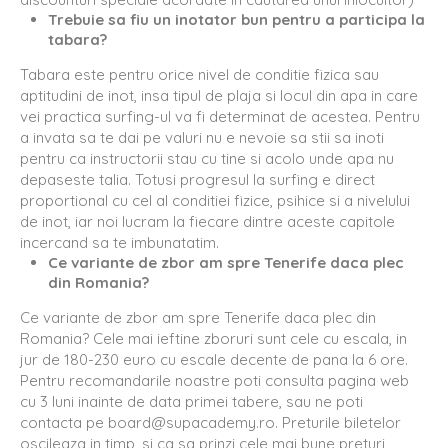
Trebuie sa fiu un inotator bun pentru a participa la
tabara?
Tabara este pentru orice nivel de conditie fizica sau
aptitudini de inot, insa tipul de plaja si locul din apa in care
vei practica surfing-ul va fi determinat de acestea. Pentru
a invata sa te dai pe valuri nu e nevoie sa stii sa inoti
pentru ca instructorii stau cu tine si acolo unde apa nu
depaseste talia. Totusi progresul la surfing e direct
proportional cu cel al conditiei fizice, psihice si a nivelului
de inot, iar noi lucram la fiecare dintre aceste capitole
incercand sa te imbunatatim.
Ce variante de zbor am spre Tenerife daca plec
din Romania?
Ce variante de zbor am spre Tenerife daca plec din
Romania? Cele mai ieftine zboruri sunt cele cu escala, in
jur de 180-230 euro cu escale decente de pana la 6 ore.
Pentru recomandarile noastre poti consulta pagina web
cu 3 luni inainte de data primei tabere, sau ne poti
contacta pe board@supacademy.ro. Preturile biletelor
oscileaza in timp, si ca sa prinzi cele mai bune preturi