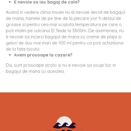
E nevoie sa iau bagaj de cala?
Avand in vedere clima insulei nu ai nevoie decat de bagajul
de mana, hainele de pe tine de la plecare vor fi destul de
groase si pentru cea mai scazuta temperatura pe care o
poti intalni pe vulcanul El Teide la 3800m. De asemenea, nu
e nevoie sa incarci bagajul de mana cu creme de plaja si
geluri de dus mai mari de 100 ml pentru ca poti achizitiona
de la fata locului.
Avem prosoape la cazare?
Da, sunt prosoape acolo si nu e nevoie sa ocupi loc in
bagajul de mana cu acestea.