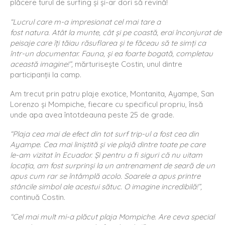
plăcere turul de surfing şi şi-ar dori să revină!
“Lucrul care m-a impresionat cel mai tare a
fost natura. Atât la munte, cât şi pe coastă, erai înconjurat de
peisaje care îţi tăiau răsuflarea şi te făceau să te simţi ca
într-un documentar. Fauna, şi ea foarte bogată, completau
această imagine!”,
mărturiseşte Costin, unul dintre
participanţii la camp.
Am trecut prin patru plaje exotice, Montanita, Ayampe, San
Lorenzo şi Mompiche, fiecare cu specificul propriu, însă
unde apa avea întotdeauna peste 25 de grade.
“Plaja cea mai de efect din tot surf trip-ul a fost cea din
Ayampe. Cea mai liniştită şi vie plajă dintre toate pe care
le-am vizitat în Ecuador. Şi pentru a fi siguri că nu uitam
locaţia, am fost surprinşi la un antrenament de seară de un
apus cum rar se întâmplă acolo. Soarele a apus printre
stâncile simbol ale acestui sătuc. O imagine incredibilă!”,
continuă Costin.
“Cel mai mult mi-a plăcut plaja Mompiche. Are ceva special