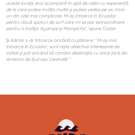
aceste locaţii, erai acompanit în apă de rideri cu experienţă
de la care puteai învăţa multe şi puteai vedea pe viu trick-
uri din cele mai complicate. M-aş întoarce în Ecuador
pentru două spoturi de surf care mi se par extraordinare
pentru a învăţa: Ayampe şi Mompiche”,
spune Costin.
Şi Adrian s-ar întoarce oricănd cu plăcere: “
M-aş mai
intoarce în Ecuador, sunt nişte obiective interesante de
vizitat şi pot oricând să combin destinaţia cu orice ţară din
America de Sud sau Centrală! ”