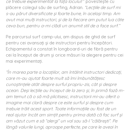
ce trebuie experimentat la faţa locului!
” povesteşte cu
plăcere colegul său de surfing, Adrian.
“Lecţiile de surf mi
s-au părut diversificate şi foarte bune, în acelaşi timp. Am
avut mai mulţi instructori, şi de la fiecare am putut lua câte
ceva bun, pentru a-mi clădi un anumit stil de a face surf.”
Pe parcursul surf camp-ului, am dispus de ghid de surf
pentru cei avansaţi şi de instructori pentru începători.
Echipamentul a constat în longboard-uri de fibră pentru
cei la început de drum şi orice măsuri la alegere pentru cei
mai experimentaţi.
“În marea parte a locaţiilor, am întâlnit instructori dedicaţi,
care m-au ajutat foarte mult să îmi îmbunătăţesc
cunoştinţele atât despre surful propriu-zis, cât şi despre
ocean. Deşi lecţiile au început de la zero şi, în primă fază m-
am temut că o să mă plicitsesc, instructorii mi-au oferit o
imagine mai clară despre ce este surful şi despre cum
trebuie trăit acest sport. Toate informaţiile au fost de un
real ajutor încât am simţit pentru prima dată că fac surf şi
am văzut cum e să “alergi” un val sau să-l “călăreşti”. Pe
lângă valurile lungi, aproape perfecte, pe care le aveai în