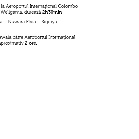
e la Aeroportul Internațional Colombo
n Weligama, durează
2h30min
a – Nuwara Elyia – Sigiriya –
awala către Aeroportul Internațional
aproximativ
2 ore.