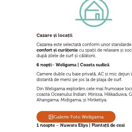
Cazare și locații
Cazarea este selectată conform unor standarde 
confort
și curățenie
cu spații de relaxare și soc
după zilele de surf și călătorii.
6 nopți– Weligama | Coasta sudică
Camere duble cu baie privată, AC și mic dejun i
distantă de mersi pe jos la de plaja de surf.
Din Weligama explorăm cele mai frumoase locu
coasta Oceanului Indian: Mirissa, Hikkaduwa, Ga
Ahangama, Midigama, și Hiriketiya.
Galerie Foto Weligama
1 noapte – Nuwara Eliya | Plantații de ceai