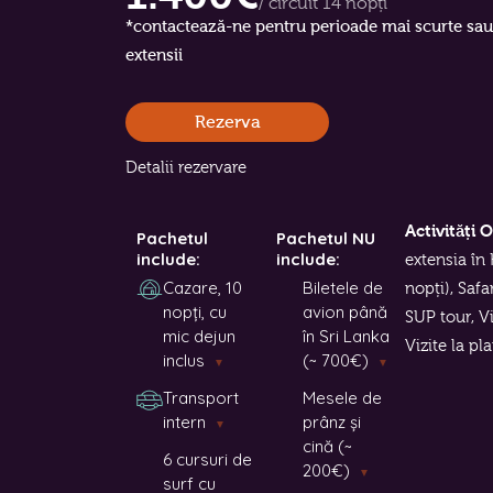
/ circuit 14 nopți
*contactează-ne pentru perioade mai scurte sau
extensii
Rezerva
Detalii rezervare
Activități 
Pachetul
Pachetul NU
include:
include:
extensia în 
Cazare, 10
Biletele de
nopți), Safa
nopți, cu
avion până
SUP tour, Vi
mic dejun
în Sri Lanka
Vizite la pla
inclus
(~ 700€)
▼
▼
Transport
Mesele de
intern
prânz și
▼
cină (~
6 cursuri de
200€)
▼
surf cu