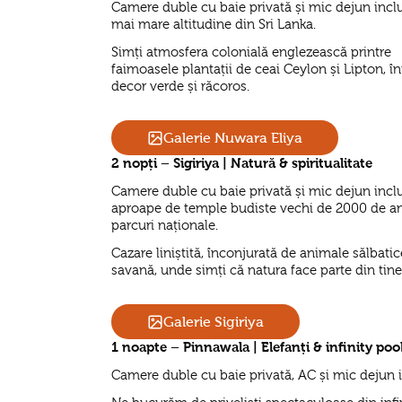
Camere duble cu baie privată și mic dejun inclu
mai mare altitudine din Sri Lanka.
Simți atmosfera colonială englezească printre
faimoasele plantații de ceai Ceylon și Lipton, în
decor verde și răcoros.
Galerie Nuwara Eliya
2 nopți – Sigiriya | Natură & spiritualitate
Camere duble cu baie privată și mic dejun inclu
aproape de temple budiste vechi de 2000 de ani
parcuri naționale.
Cazare liniștită, înconjurată de animale sălbatic
savană, unde simți că natura face parte din tine
Galerie Sigiriya
1 noapte – Pinnawala | Elefanți & infinity poo
Camere duble cu baie privată, AC și mic dejun i