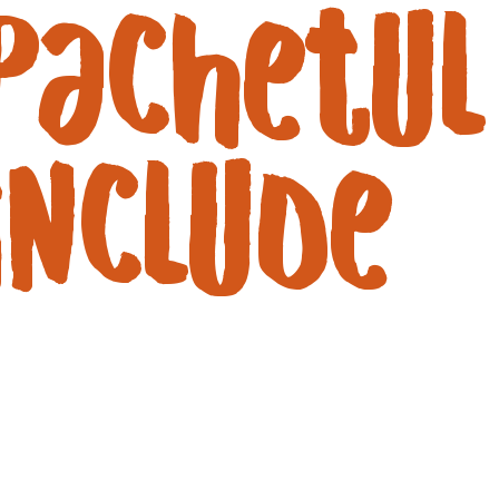
Pachetul
include