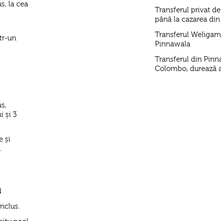
s, la cea
Transferul privat d
până la cazarea di
Transferul Weligam
tr-un
Pinnawala
Transferul din Pinn
Colombo, durează 
s,
 și 3
e și
.
l
nclus.