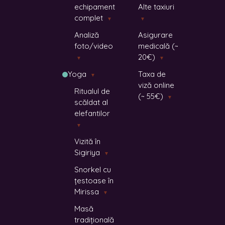
echipament
Alte taxiuri
complet
▼
▼
Analiză
Asigurare
foto/video
medicală (~
20€)
▼
▼
Yoga
Taxa de
▼
viză online
Ritualul de
(~ 55€)
▼
scăldat al
elefantilor
▼
Vizită în
Sigiriya
▼
Snorkel cu
țestoase în
Mirissa
▼
Masă
tradițională