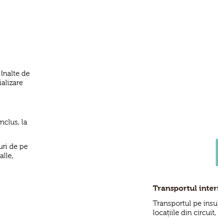
înalte de
ializare
nclus, la
ri de pe
lle,
Transportul inte
Transportul pe insul
locațiile din circuit,