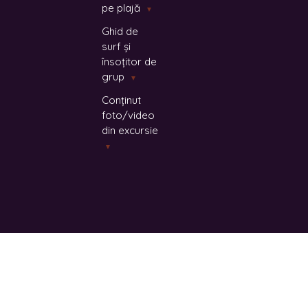
pe plajă
▼
Ghid de
surf și
însoțitor de
grup
▼
Conținut
foto/video
din excursie
▼