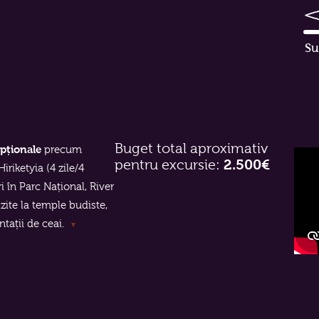
Su
Buget total aproximativ
Opționale
precum
pentru excursie:
2.500€
Hiriketyia (4 zile/4
ri în Parc Național, River
zite la temple budiste,
ntații de ceai.
▼