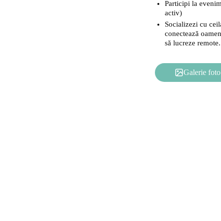
Participi la eveni
activ)
Socializezi cu ceil
conectează oamenii
să lucreze remote.
Galerie foto