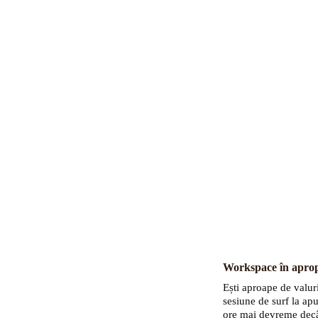
e surf, yoga, surf trip în nordul insulei, surfskate, observare delfini di
Workspace în apropi
Ești aproape de valuri
sesiune de surf la ap
ore mai devreme decâ