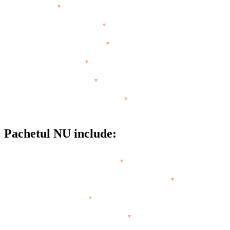
Workspace
▼
Depozitare, duș și vestiar
▼
Evenimente și networking
▼
Prețuri preferențiale
▼
Conexiune bună la net
▼
Ghid de surf și însoțitor de grup
▼
Pachetul NU include:
Biletele de avion (aprox 250€)
▼
Transportul si transferurile aeroport (aprox 6€)
▼
Mesele (aprox 300€)
▼
Asigurarea medicală (aprox 10€)
▼