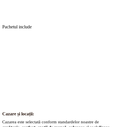
Activități opționale
precum drumeții ușoare pe zi și pe noapte, cursuri d
Buget total aproximativ pentru excursie:
900€
Pachetul include
Cazare și locații:
Cazarea este selectată conform standardelor noastre de