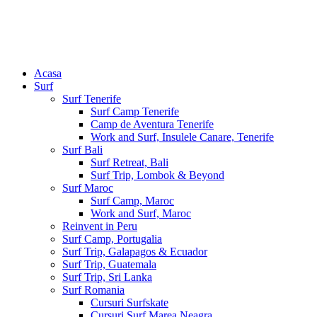
Acasa
Surf
Surf Tenerife
Surf Camp Tenerife
Camp de Aventura Tenerife
Work and Surf, Insulele Canare, Tenerife
Surf Bali
Surf Retreat, Bali
Surf Trip, Lombok & Beyond
Surf Maroc
Surf Camp, Maroc
Work and Surf, Maroc
Reinvent in Peru
Surf Camp, Portugalia
Surf Trip, Galapagos & Ecuador
Surf Trip, Guatemala
Surf Trip, Sri Lanka
Surf Romania
Cursuri Surfskate
Cursuri Surf Marea Neagra