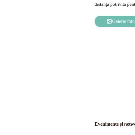
distanță potrivită pent
Galerie foto
Evenimente și netw