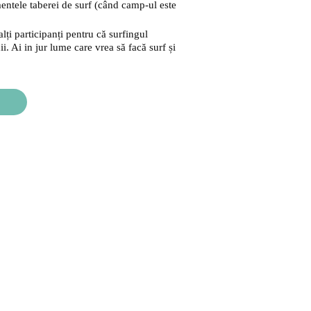
mentele taberei de surf (când camp-ul este
alți participanți pentru că surfingul
. Ai in jur lume care vrea să facă surf și