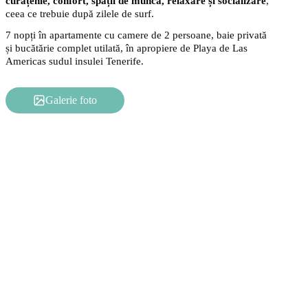
curățenie, confort, spații de muncă, relaxare și socializare
,
ceea ce trebuie după zilele de surf.
7 nopți în apartamente cu camere de 2 persoane, baie privată
și bucătărie complet utilată, în apropiere de Playa de Las
Americas sudul insulei Tenerife.
Galerie foto