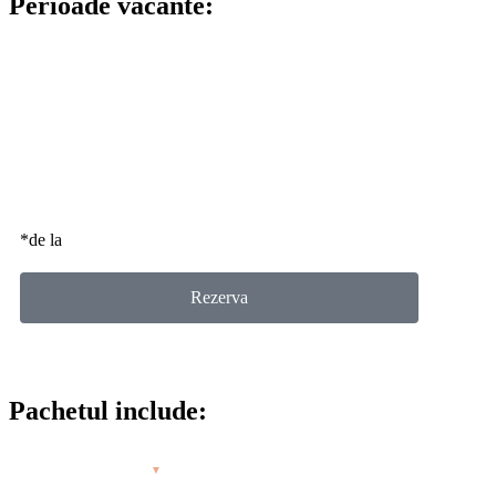
Perioade vacante:
Octombrie - Mai, contactează-ne pentru ori
Pret:
370€
/ 7 nopți
*de la
Rezerva
*contactează-ne pentru intervale diferite
Pachetul include:
Cazare, 7 nopti
▼