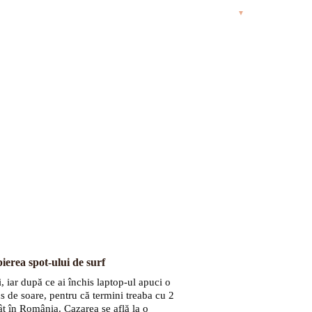
n caiac și snorkel cu țestoase, ture de E-bike pe munte
▼
erea spot-ului de surf
, iar după ce ai închis laptop-ul apuci o
us de soare, pentru că termini treaba cu 2
t în România. Cazarea se află la o