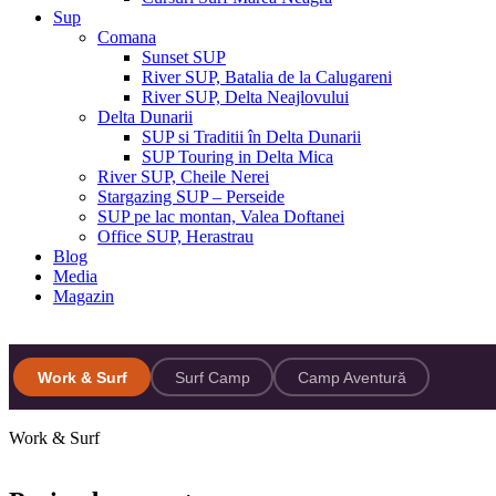
Sup
Comana
Sunset SUP
River SUP, Batalia de la Calugareni
River SUP, Delta Neajlovului
Delta Dunarii
SUP si Traditii în Delta Dunarii
SUP Touring in Delta Mica
River SUP, Cheile Nerei
Stargazing SUP – Perseide
SUP pe lac montan, Valea Doftanei
Office SUP, Herastrau
Blog
Media
Magazin
Work & Surf
Surf Camp
Camp Aventură
Work & Surf
Tenerife