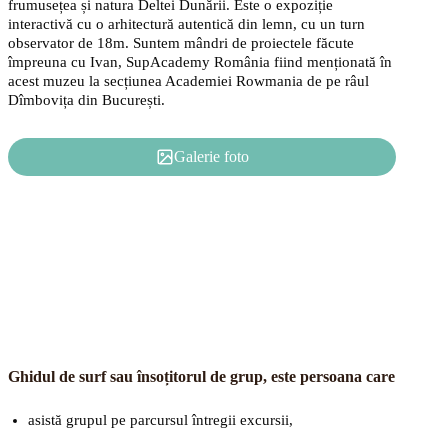
frumusețea și natura Deltei Dunării. Este o expoziție
interactivă cu o arhitectură autentică din lemn, cu un turn
observator de 18m. Suntem mândri de proiectele făcute
împreuna cu Ivan, SupAcademy România fiind menționată în
acest muzeu la secțiunea Academiei Rowmania de pe râul
Dîmbovița din București.
Galerie foto
Ghidul de surf sau însoțitorul de grup, este persoana care
asistă grupul pe parcursul întregii excursii,