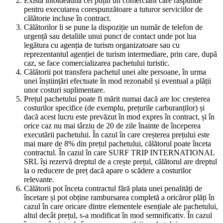
Există întotdeauna cel puțin un comerciant care răspunde
vreunei defecțiuni în modul de funcționare a
pentru executarea corespunzătoare a tuturor serviciilor de
echipamentului primit în vederea remedierii
călătorie incluse în contract.
acesteia.
Călătorilor li se pune la dispoziție un număr de telefon de
urgență sau detaliile unui punct de contact unde pot lua
Răspunde pentru orice defecțiune directă sau
legătura cu agenția de turism organizatoare sau cu
indirectă a utilizării necorespunzătoare a
reprezentantul agenției de turism intermediare, prin care, după
echipamentului.
caz, se face comercializarea pachetului turistic.
Anunță de îndată Agenția, cu cel puțin 5 zile înainte
Călătorii pot transfera pachetul unei alte persoane, în urma
de desfășurarea activității, în cazul imposibilității
unei înștiințări efectuate în mod rezonabil și eventual a plății
unor costuri suplimentare.
de a mai participa la activitate, urmând ca eventuala
Prețul pachetului poate fi mărit numai dacă are loc creșterea
restituire a sumei plătite cu titlu de preț să se
costurilor specifice (de exemplu, prețurile carburanților) și
efectueze în conformitate cu Politica de anulare
dacă acest lucru este prevăzut în mod expres în contract, și în
prezentă pe site-ul Agenției.
orice caz nu mai târziu de 20 de zile înainte de începerea
executării pachetului. În cazul în care creșterea prețului este
.
mai mare de 8% din prețul pachetului, călătorul poate înceta
contractul. În cazul în care SURF TRIP INTERNATIONAL
FORȚA MAJORĂ
SRL își rezervă dreptul de a crește prețul, călătorul are dreptul
la o reducere de preț dacă apare o scădere a costurilor
Părțile sunt exonerate de orice responsabilitate
relevante.
pentru neîndeplinirea parțială sau totală a
Călătorii pot înceta contractul fără plata unei penalități de
obligațiilor contractate, în cazul în care părțile sunt
încetare și pot obține rambursarea completă a oricăror plăți în
cazul în care oricare dintre elementele esențiale ale pachetului,
sub efectul forței majore.
altul decât prețul, s-a modificat în mod semnificativ. În cazul
Forța majoră se consideră un eveniment exterior și