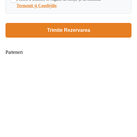
Termenii și Condițiile
.
×
Termeni si conditii SUP
TERMENI ȘI CONDIȚII GENERALE PRIVIND
Parteneri
ACTIVITĂȚILE DESFĂȘURATE DE CĂTRE SURF
TRIP INTERNATION S.R.L. CU DURATA MAI MICA
DE O ZI
Desfășurarea activităților de o va fi organizată de către
Societatea
SURF TRIP INTERNATIONAL S.R.L.
, cu
sediul în Bucureşti, Sectorul 2, str. Viesparilor, nr. 36,
înregistrată la Oficiul Registrului Comerțului de pe lângă
Tribunalul București sub numărul J40/9517/2020, având
CUI 42891007, cont bancar
RO63RNCB0857178141790001, deschis la BCR, nr. de
telefon: 0756046099, adresa de e-mail:
board@supacademy.ro, titulară a Licenţei de turism nr.