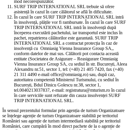
mod necorespunzător.
SURF TRIP INTERNATIONAL SRL trebuie să ofere
LITIGII
asistență în cazul în care călătorul se află în dificultate.
În cazul în care SURF TRIP INTERNATIONAL SRL intră
Agenția și Participantul au obligația de a încerca
în insolvență, plățile vor fi rambursate. În cazul în care SURF
soluționarea oricărui diferend apărut în legătura cu
TRIP INTERNATIONAL SRL intră în insolvență după
prevederile prezentului document pe cale amiabilă,
începerea executării pachetului, iar transportul este inclus în
pachet, repatrierea călătorilor este garantată. SURF TRIP
putând apela în acest sens și la serviciile unui
INTERNATIONAL SRL a contractat protecția în caz de
mediator.
insolvență cu Omniasig Vienna Insurance Group SA,,
În cazul în care orice conflict dintre Agenție și
conform datelor de mai sus. Călătorii pot contacta această
Participant în legătură cu prezentul document nu
entitate (Societatea de Asigurare – Reasigurare Omniasig
poate fi rezolvat pe cale amiabilă, acesta va fi
Vienna Insurance Group SA, cu sediul în str. București, Aleea
Alexandru nr.51, sector 1, tel: (+40) 21 405 7420, fax (+40)
soluţionat de instanţa material competentă conform
21 311 4490 e-mail office@omniasig.ro) sau, după caz,
normelor de drept comun în vigoare.
autoritatea competentă Ministerul Turismului, cu sediul în
București, Bdul Dinicu Golescu nr.38, sector 1,
ALTE CLAUZE
tel.0040213037837, e-mail: registratura@mturism.ro în cazul
în care serviciile sunt refuzate din cauza insolvenței SURF
Clauzele prezentului document se supun legii
TRIP INTERNATIONAL SRL.
române.
Agenția va putea modifica periodic clauzele
În sensul prezentului formular prin agenția de turism Organizatoare
Termenilor și condițiilor, iar Participantul la o
se înțelege agenție de turism Organizatoare stabilită pe teritoriul
României sau agenție de turism intermediară stabilită pe teritoriul
activitate are obligația de a lua cunoștință de această
României, care cumpără în mod direct pachete de la o agenție de
modificare de pe site-ul Agenției.