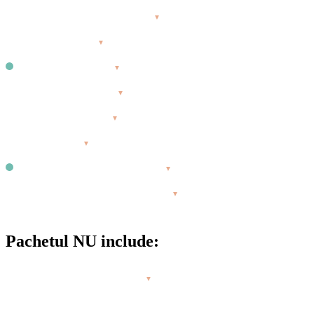
Transfer cu barca din Tulcea
▼
Cursuri de SUP
▼
Echipament premium
▼
SUP Touring 15 km
▼
SUP Touring 4 km
▼
Barcă safety
▼
Intrarea în muzeul Ivan Pataichin
▼
Ghid de SUP și însoțitor de grup
▼
Pachetul NU include:
Transportul până la Tulcea
▼
Buget total aproximativ pentru excursie:
~2.500 Lei