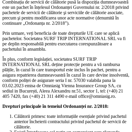
Combinația de servicii de călătorie pusă la dispoziția dumneavoastră
deterioreaza dupa startul Activitatii in conditii
este un pachet în înțelesul Ordonanței Guvernului nr. 2/2018 privind
pachetele de servicii de călătorie şi serviciile de călătorie asociate,
nefavorabile, Participantul trebuie sa se apropie de
precum şi pentru modificarea unor acte normative (denumită în
urgenta de cel mai apropiat ghid si sa ii asculte
continuare „Ordonanța nr. 2/2018”).
instructiunile.
Prin urmare, veți beneficia de toate drepturile UE care se aplică
PARTICIPANTUL:
pachetelor. Societatea SURF TRIP INTERNATIONAL SRL va fi
pe deplin responsabilă pentru executarea corespunzătoare a
Achită prețul în condițiile prevăzute în acest
pachetului în ansamblu.
Contract.
Respectă indicațiile și instrucțiunile oferite de
În plus, conform legislației, societatea SURF TRIP
INTERNATIONAL SRL deține protecție pentru a vă rambursa
personalul specializat al Agenției și înțelege faptul
plățile, în cazul în care transportul este inclus în pachet, pentru a
că în cazul în care suferă vreun prejudiciu, urmare
asigura repatrierea dumneavoastră în cazul în care devine insolventă,
a nerespectării indicațiilor și instrucțiunilor primite,
conform poliței de asigurare seria I nr. 57030 valabila pana la
Agenția nu este răspunzătoare de repararea acestuia.
03.02.2023 emisa de Omniasig Vienna Insurance Group SA, cu
Va fi prezent la data, în locul și la ora stabilite in
sediul in București, Aleea Alexandru nr.51, sector 1, tel: (+40) 21
405 7420, fax (+40) 21 311 4490 e-mail office@omniasig.ro.
comunicarea cu Agentia dupa rezervarea Activitatii.
Permite folosirea de către Agenție a fotografiilor
Drepturi principale în temeiul Ordonanței nr. 2/2018:
sau filmărilor video care conțin imaginea sa în
vederea realizării de materiale publicitare care să
Călătorii primesc toate informațiile esențiale privind pachetul
anterior încheierii contractului privind pachetul de servicii de
promoveze imaginea Agenției.
călătorie.
Anunță de îndată Agenția în cazul descoperirii