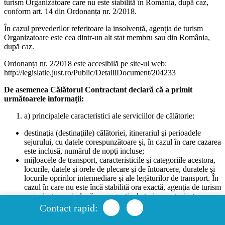
turism Organizatoare care nu este stabilită în România, după caz,
Prezentul document este redactat în limba română.
conform art. 14 din Ordonanța nr. 2/2018.
Agenția,
În cazul prevederilor referitoare la insolvență, agenția de turism
Organizatoare este cea dintr-un alt stat membru sau din România,
SURF TRIP INTERNATIONAL S.R.L.
după caz.
Ordonanța nr. 2/2018 este accesibilă pe site-ul web:
http://legislatie.just.ro/Public/DetaliiDocument/204233
Derulează până jos pentru a putea semna
Semnează
De asemenea Călătorul Contractant declară că a primit
următoarele informații:
a) principalele caracteristici ale serviciilor de călătorie:
destinaţia (destinaţiile) călătoriei, itinerariul şi perioadele
sejurului, cu datele corespunzătoare şi, în cazul în care cazarea
este inclusă, numărul de nopţi incluse;
mijloacele de transport, caracteristicile şi categoriile acestora,
locurile, datele şi orele de plecare şi de întoarcere, duratele şi
locurile opririlor intermediare şi ale legăturilor de transport. În
cazul în care nu este încă stabilită ora exactă, agenţia de turism
organizatoare şi, după caz, agenţia de turism organizatoare
informează călătorul cu privire la ora aproximativă de plecare
Contact rapid:
şi de întoarcere;
locaţia, principalele caracteristici şi, după caz, categoria