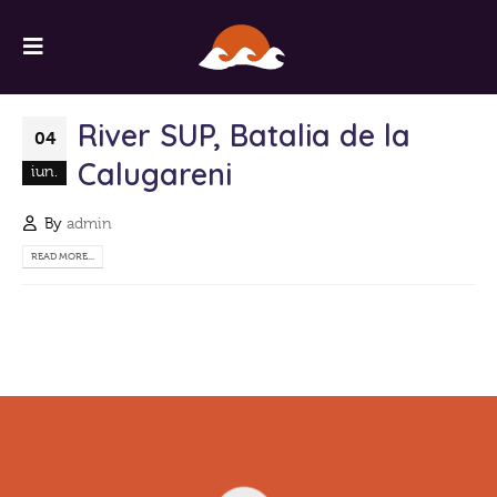
River SUP, Batalia de la
04
Calugareni
iun.
By
admin
READ MORE...